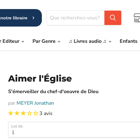
notre libraire
r Editeur
Par Genre
♫ Livres audio ♫
Enfants
Aimer l'Église
S'émerveiller du chef-d'oeuvre de Dieu
par
MEYER Jonathan
3 avis
Lot de