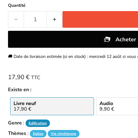
Quantité
🚚 Date de livraison estimée (si en stock) : mercredi 12 août si vo
Prix actuel
17,90 €
TTC
Existe en :
Livre neuf
Audio
17,90 €
9,90 €
Genre
:
Edification
Thèmes
:
Eglise
Vie chrétienne